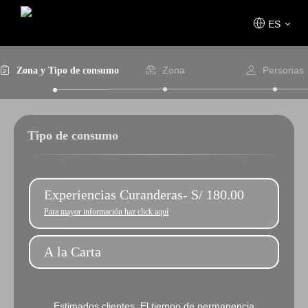
ES
Zona
Personas
Zona y Tipo de consumo
Tipo de consumo
Experiencias Curanderas- S/ 180.00
Para mayor información haz click aquí
A la Carta
Estimados clientes, El tiempo de permanencia